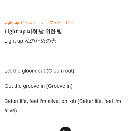
Light up ピチュォ ナ ウィハ ビッ
Light up 비춰 날 위한 빛
Light up 私のための光
Let the gloom out (Gloom out)
Get the groove in (Groove in)
Better life, feel I'm alive, oh, oh (Better life, feel I'm
alive)