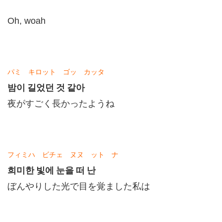
Oh, woah
パミ キロット ゴッ カッタ
밤이 길었던 것 같아
夜がすごく長かったようね
フィミハ ビチェ ヌヌ ット ナ
희미한 빛에 눈을 떠 난
ぼんやりした光で目を覚ました私は