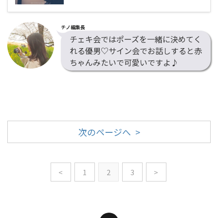
チノ編集長
チェキ会ではポーズを一緒に決めてく
れる優男♡サイン会でお話しすると赤
ちゃんみたいで可愛いですよ♪
次のページへ >
<
1
2
3
>