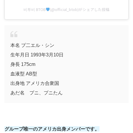
비투비 BTOB
(@official_btob)がシェアした投稿
本名 プ二エル・シン
生年月日 1993年3月10日
身長 175cm
血液型 AB型
出身地 アメリカ合衆国
あだ名 プニ、プニたん
グループ唯一のアメリカ出身メンバーです。