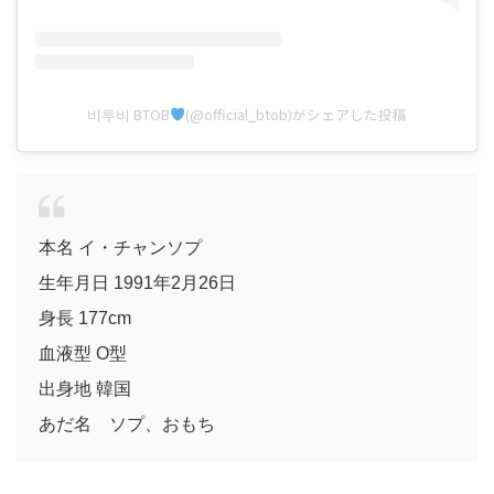
비투비 BTOB
(@official_btob)がシェアした投稿
本名 イ・チャンソプ
生年月日 1991年2月26日
身長 177cm
血液型 O型
出身地 韓国
あだ名 ソプ、おもち