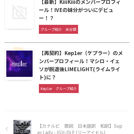
【最新】KiiiKiiiのメンバープロフィ
ール！IVEの妹分がついにデビュ
ー！？
グループ紹介
未分類
【再契約】Kep1er（ケプラー）のメ
ンバープロフィール！マシロ・イェ
ソが脱退後LIMELIGHT(ライムライ
ト)に？
Kep1er
グループ紹介
【カナルビ 歌詞 日本語訳 和訳】Sup
er Lady - (G)I-DLE (ジーアイドル)