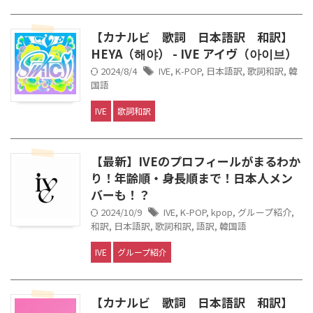
【カナルビ 歌詞 日本語訳 和訳】
HEYA（해야） - IVE アイヴ（아이브）
2024/8/4
IVE
,
K-POP
,
日本語訳
,
歌詞和訳
,
韓
国語
IVE
歌詞和訳
【最新】IVEのプロフィールがまるわか
り！年齢順・身長順まで！日本人メン
バーも！？
2024/10/9
IVE
,
K-POP
,
kpop
,
グループ紹介
,
和訳
,
日本語訳
,
歌詞和訳
,
語訳
,
韓国語
IVE
グループ紹介
【カナルビ 歌詞 日本語訳 和訳】