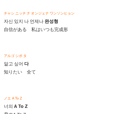
チャシ
ニッチ
ナ
オンジェナ
ワンソンヒョン
완성형
자신
있지
나
언제나
自信がある 私はいつも完成形
アルゴ
シポ
タ
다
알고
싶어
知りたい 全て
ノエ
A To Z
A To Z
너의