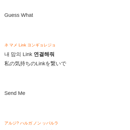
Guess What
ネ
マメ
Link
ヨンギョレジョ
연결해줘
내
맘의
Link
私の気持ちの
Link
を繋いで
Send Me
アルジ
?
ハルガ
ノン
ッパルラ