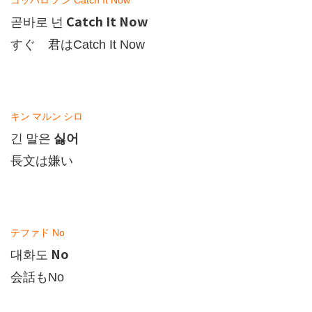
コッパロ
ノン
Catch It Now
Catch It Now
곧바로
넌
すぐ 君は
Catch It Now
キン
マルン
シロ
싫어
긴
말은
長文は嫌い
テファド
No
No
대화도
会話も
No