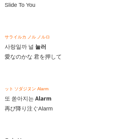
Slide To You
サライルカ
ノル
ノルロ
눌러
사랑일까
널
愛なのかな
君を押して
ット
ソダジヌン
Alarm
Alarm
또
쏟아지는
再び降り注ぐ
Alarm