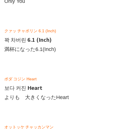
Only You
クァッ
チャボリン
6.1 (Inch)
6.1 (Inch)
꽉
차버린
満杯になった
6.1(Inch)
ポダ
コジン
Heart
Heart
보다
커진
よりも 大きくなった
Heart
オットッケ
チャッカンマン