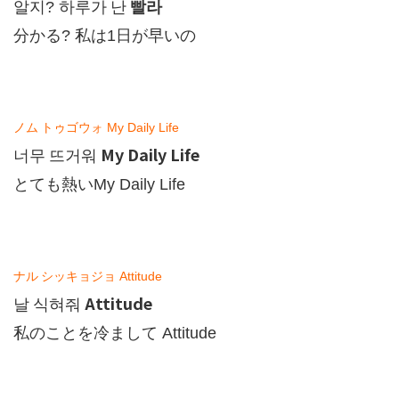
빨라
알지
?
하루가
난
分かる
?
私は
1
日が早いの
ノム
トゥゴウォ
My Daily Life
My Daily Life
너무
뜨거워
とても熱い
My Daily Life
ナル
シッキョジョ
Attitude
Attitude
날
식혀줘
私のことを冷まして
Attitude