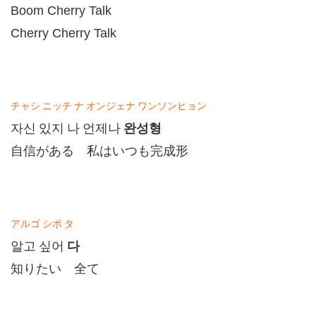
Boom Cherry Talk
Cherry Cherry Talk
チャシ
ニッチ
ナ
オンジェナ
ワンソンヒョン
완성형
자신
있지
나
언제나
自信がある 私はいつも完成形
アルゴ
シポ
タ
다
알고
싶어
知りたい 全て