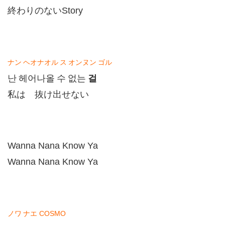
終わりのない
Story
ナン
ヘオナオル
ス
オンヌン
ゴル
걸
난
헤어나올
수
없는
私は 抜け出せない
Wanna Nana Know Ya
Wanna Nana Know Ya
ノワ
ナエ
COSMO