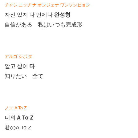
チャシ
ニッチ
ナ
オンジェナ
ワンソンヒョン
완성형
자신
있지
나
언제나
自信がある 私はいつも完成形
アルゴ
シポ
タ
다
알고
싶어
知りたい 全て
ノエ
A To Z
A To Z
너의
君の
A To Z