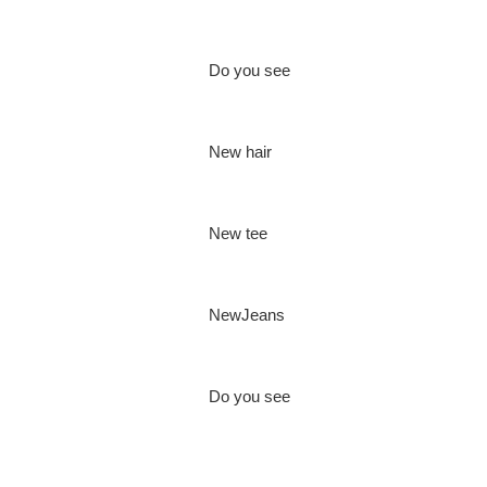
Do you see
New hair
New tee
NewJeans
Do you see