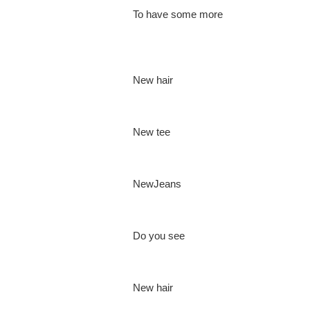
To have some more
New hair
New tee
NewJeans
Do you see
New hair