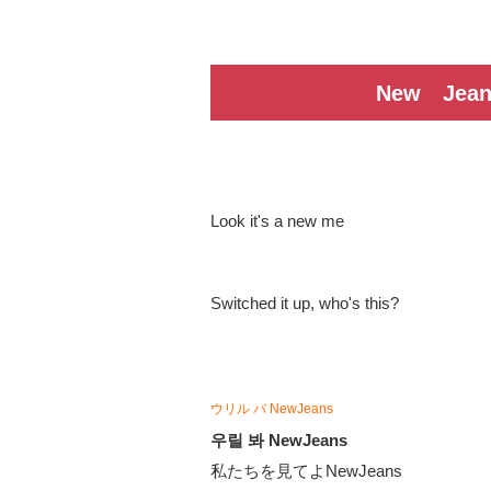
New Jean
Look it's a new me
Switched it up, who's this?
ウリル バ NewJeans
우릴 봐 NewJeans
私たちを見てよNewJeans