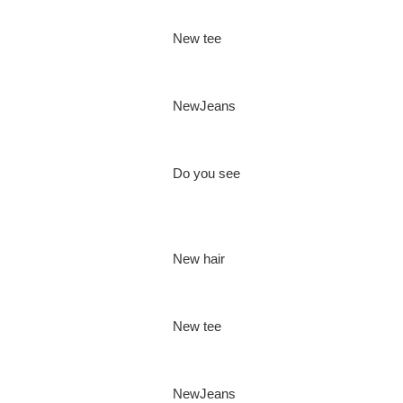
New tee
NewJeans
Do you see
New hair
New tee
NewJeans