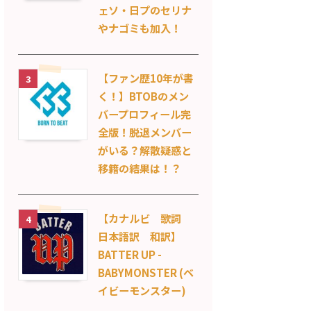
ェソ・日プのセリナ
やナゴミも加入！
【ファン歴10年が書
3
く！】BTOBのメン
バープロフィール完
全版！脱退メンバー
がいる？解散疑惑と
移籍の結果は！？
【カナルビ 歌詞
4
日本語訳 和訳】
BATTER UP -
BABYMONSTER (ベ
イビーモンスター)