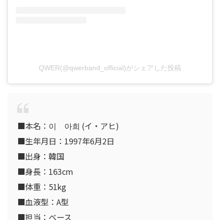
QWER(@qwerband_official)がシェアした投稿
■
本名：
이 아희
(
イ・アヒ
)
■
生年月日：
1997
年
6
月
2
日
■
出身：韓国
■
身長：
163cm
■
体重：
51kg
■
血液型：
A
型
■
担当：ベース