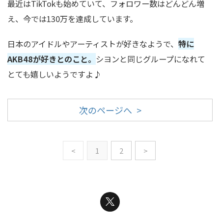
最近は
TikTok
も始めていて、フォロワー数はどんどん増
え、今では
130
万を達成しています。
日本のアイドルやアーティストが好きなようで、
特に
AKB48
が好きとのこと。
シヨンと同じグループになれて
とても嬉しいようですよ
♪
次のページへ >
<
1
2
>