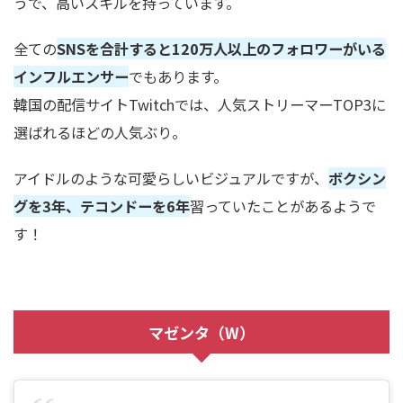
うで、高いスキルを持ってい
ます。
全ての
SNS
を合計すると
120
万人以上のフォロワーがいる
インフルエンサー
でもありま
す。
韓国の配信サイト
Twitch
では、人気ストリーマー
TOP3
に
選ばれるほどの人気ぶり。
アイドルのような可愛らしいビジュアルですが、
ボクシン
グを
3
年、テコンドーを
6
年
習っていたことがあるようで
す！
マゼンタ（
W
）