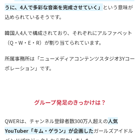
うに、
4
人で多彩な音楽を完成させていく」
という意味が
込められているそうです。
韓国人
4
人で構成されており、それぞれにアルファベット
（
Q
・
W
・
E
・
R
）が割り当てられています。
所属事務所は「ニューメディアコンテンツスタジオ
3Y
コー
ポレーション」です。
グループ発足のきっかけは？
QWER
は、チャンネル登録者数
300
万人超えの
人気
YouTuber
「キム・ゲラン」が企画した
ガールズアイドル