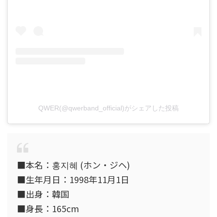
QWER(@qwerband_official)がシェアした投稿
■本名：홍지혜 (ホン・ジヘ)
■生年月日：1998年11月1日
■出身：韓国
■身長：165cm