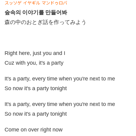
スッソゲ
イヤギル
マンドゥロバ
숲속의 이야기를 만들어봐
森の中のおとぎ話を作ってみよう
Right here, just you and I
Cuz with you, it's a party
It's a party, every time when you're next to me
So now it's a party tonight
It's a party, every time when you're next to me
So now it's a party tonight
Come on over right now