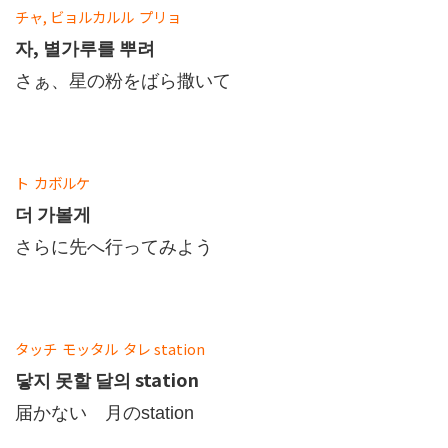
チャ
,
ビョルカルル
プリョ
자, 별가루를 뿌려
さぁ、星の粉をばら撒いて
ト
カボルケ
더 가볼게
さらに先へ行ってみよう
タッチ
モッタル
タレ
station
닿지 못할 달의 station
届かない 月のstation