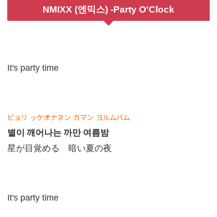
NMIXX (엔믹스) -Party O'Clock
It's party time
ビョリ
ッケオナヌン
カマン
ヨルムパム
별이 깨어나는 까만 여름밤
星が目覚める 暗い夏の夜
It's party time