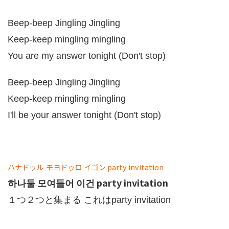
Beep-beep Jingling Jingling
Keep-keep mingling mingling
You are my answer tonight (Don't stop)
Beep-beep Jingling Jingling
Keep-keep mingling mingling
I'll be your answer tonight (Don't stop)
ハナドゥル
モヨドゥロ
イゴン
party invitation
하나둘 모여들어 이건 party invitation
１つ２つと集まる これはparty invitation