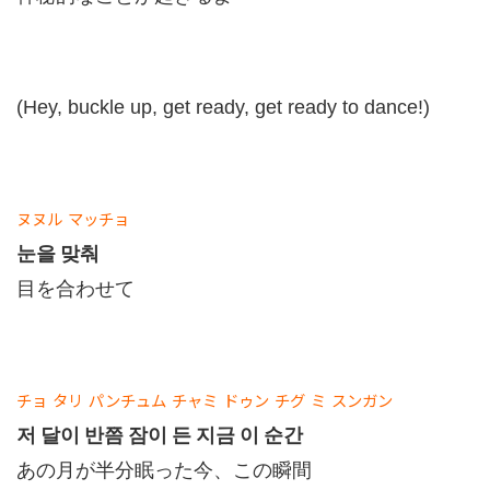
(Hey, buckle up, get ready, get ready to dance!)
ヌヌル
マッチョ
눈을 맞춰
目を合わせて
チョ
タリ
パンチュム
チャミ
ドゥン
チグ
ミ
スンガン
저 달이 반쯤 잠이 든 지금 이 순간
あの月が半分眠った今、この瞬間