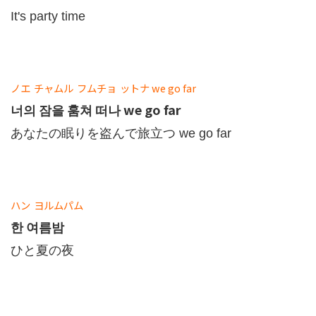
It's party time
ノエ
チャムル
フムチョ
ットナ
we go far
너의 잠을 훔쳐 떠나 we go far
あなたの眠りを盗んで旅立つ we go far
ハン
ヨルムパム
한 여름밤
ひと夏の夜