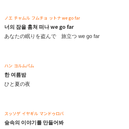
ノエ
チャムル
フムチョ
ットナ
we go far
너의 잠을 훔쳐 떠나 we go far
あなたの眠りを盗んで 旅立つ we go far
ハン
ヨルムパム
한 여름밤
ひと夏の夜
スッソゲ
イヤギル
マンドゥロバ
숲속의 이야기를 만들어봐