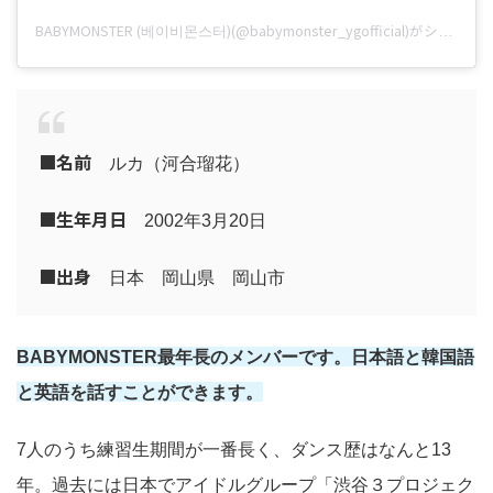
BABYMONSTER (베이비몬스터)(@babymonster_ygofficial)がシェアした投稿
■名前
ルカ（河合瑠花）
■
生年月日
2002年3月20日
■
出身
日本 岡山県 岡山市
BABYMONSTER最年長のメンバーです。日本語と韓国語
と英語を話すことができます。
7人のうち練習生期間が一番長く、ダンス歴はなんと13
年。過去には日本でアイドルグループ「渋谷３プロジェク