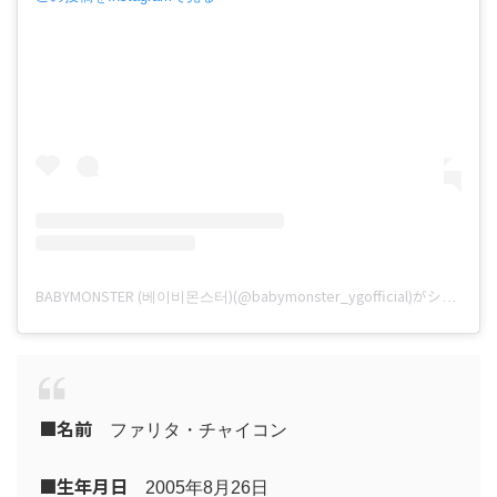
BABYMONSTER (베이비몬스터)(@babymonster_ygofficial)がシェアした投稿
■名前
ファリタ・チャイコン
■
生年月日
2005年8月26日