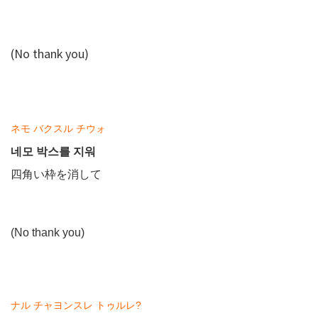
(No thank you)
ネ
モ バクスル チウォ
네모 박스를 지워
四角い枠を消して
(No thank you)
ナル チャヨンスレ トゥルレ?