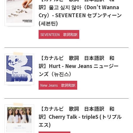
訳】울고 싶지 않아（Don’t Wanna
Cry）- SEVENTEEN セブンティーン
(세븐틴)
SEVENTEEN
歌詞和訳
【カナルビ 歌詞 日本語訳 和
訳】Hurt - New Jeans ニュージー
ンズ（뉴진스）
New Jeans
歌詞和訳
【カナルビ 歌詞 日本語訳 和
訳】Cherry Talk - tripleS (トリプル
エス)