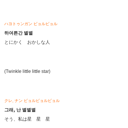
ハヨトゥンガン ビョルビョル
하여튼간 별별
とにかく おかしな人
(Twinkle little little star)
クレ, ナン ビョルビョルビョル
그래, 난 별별별
そう、私は星 星 星