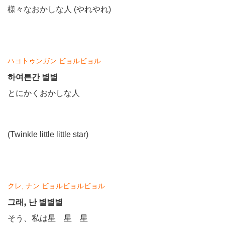
様々なおかしな人 (やれやれ)
ハヨトゥンガン ビョルビョル
하여튼간 별별
とにかくおかしな人
(Twinkle little little star)
クレ, ナン ビョルビョルビョル
그래, 난 별별별
そう、私は星 星 星