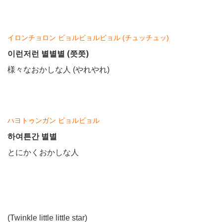
イロンチョロン ビョルビョルビョル (チュッチュッ)
이런저런 별별별 (쯧쯧)
様々なおかしな人 (やれやれ)
ハヨトゥンガン ビョルビョル
하여튼간 별별
とにかくおかしな人
(Twinkle little little star)