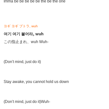
Imma be be be be be the be the one
ヨギ ヨギ ブトラ, wuh
여기 여기 붙어라, wuh
この指止まれ、wuh Wuh-
(Don't mind, just do it)
Stay awake, you cannot hold us down
(Don't mind, just do it)Wuh-