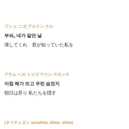
ブショ, ニガ アルドン ナル
부숴, 네가 알던 날
壊してくれ 君が知っていた私を
アチム ヘガ トゥゴ ウリン スモッチ
아침 해가 뜨고 우린 숨었지
朝日は昇り 私たちを隠す
(ネリチェヌン sunshine, shine, shine)