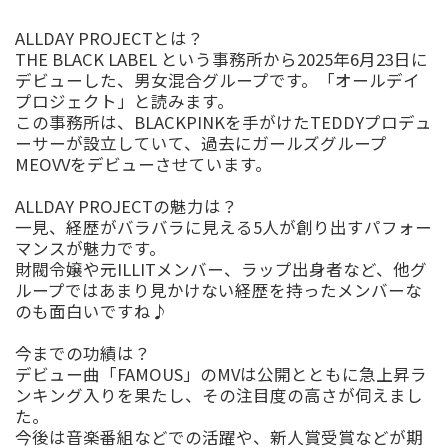
ALLDAY PROJECT
とは？
THE BLACK LABEL
という事務所から
2025
年
6
月
23
日
に
デビューした、男女混合グループです。「オールデイ
プロジェクト」と読みます。
この事務所は、
BLACKPINK
を手がけた
TEDDY
プロデュ
ーサーが設立していて、過去にガールズグループ
MEOVV
をデビューさせています。
ALLDAY PROJECT
の魅力は？
一見、経歴がバラバラに見える
5
人が創り出すパフォー
マンスが魅力です。
財閥令嬢や元
ILLIT
メンバー、ラップ出身者など、他グ
ループではあまり見かけない経歴を持ったメンバーな
のも面白いですね
♪
今までの功績は？
デビュー曲「
FAMOUS
」
の
MV
は公開とともに急上昇ラ
ンキング入りを果たし、その注目度の高さが伺えまし
た。
今後は音楽番組などでの活躍や、新人賞受賞などが期