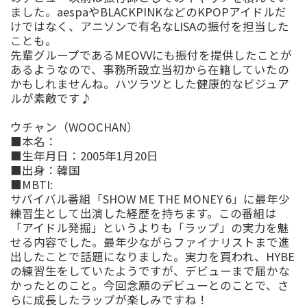
ました。
aespa
や
BLACKPINK
などの
KPOP
アイドルだ
けではなく、アニソンで有名な
LISA
の振付を担当した
ことも。
先輩グループである
MEOVV
にも振付を提供したことが
あるようなので、事務所設立当初から在籍していたの
かもしれませんね。ハツラツとした健康的なビジュア
ルが素敵です
♪
ウチャン
（
WOOCHAN
）
■
本名：
■
生年月日：
2005
年
1
月
20
日
■
出身：
韓国
■
MBTI:
サバイバル番組「
SHOW ME THE MONEY 6
」に
最年少
練習生として
出演し
た経歴を持ちます。この番組は
「アイドル発掘」というよりも「ラップ」の実力を魅
せる内容でした。最年少ながら
ファイナリストまで
進
出したことで話題になりました。実力を買われ、
HYBE
の練習生をしていたようですが、デビューまで届かな
かったとのこと。今回念願のデビューとのことで、さ
らに成長したラップが楽しみですね！