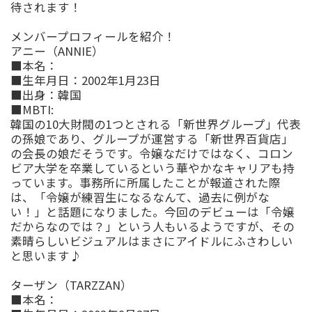
待されます！
メンバープロフィールを紹介！
アニー
（
ANNIE
）
■
本名：
■
生年月日：
2002
年
1
月
23
日
■
出身：
韓国
■
MBTI:
韓国の
10
大財閥
の
1
つとされる「
新世界グループ
」代表
の孫娘であり、グループが運営する「
新世界百貨店
」
の会長の娘
だそうです。令嬢なだけではなく、コロン
ビア大学を卒業しているという華やかなキャリアも持
っています。事務所に所属したことが報道された際
は、「令嬢が練習生になるなんて、過去に例がな
い！」と話題になりました。今回のデビューは「令嬢
だからなのでは？」という人もいるようですが、その
素晴らしいビジュアルはまさにアイドルにふさわしい
と思います
♪
ターザン
（
TARZZAN
）
■
本名：