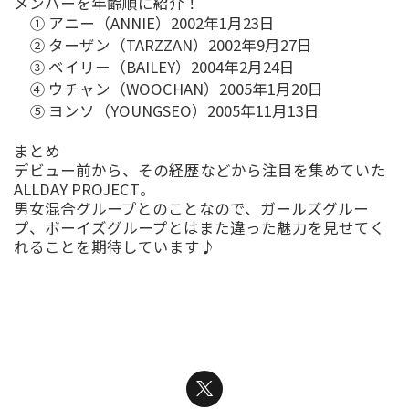
メンバーを年齢順に紹介！
①
アニー
（
ANNIE
）
2002
年
1
月
23
日
②
ターザン
（
TARZZAN
）
2002
年
9
月
27
日
③
ベイリー
（
BAILEY
）
2004
年
2
月
24
日
④
ウチャン
（
WOOCHAN
）
2005
年
1
月
20
日
⑤
ヨンソ
（
YOUNGSEO
）
2005
年
11
月
13
日
まとめ
デビュー前から、その経歴などから注目を集めていた
ALLDAY PROJECT
。
男女混合グループとのことなので、ガールズグルー
プ、ボーイズグループとはまた違った魅力を見せてく
れることを期待しています
♪