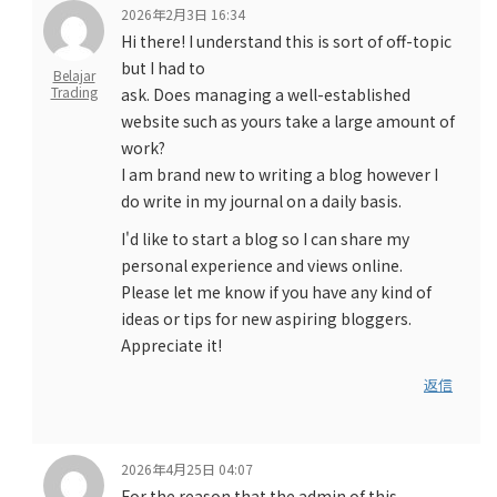
2026年2月3日 16:34
Hi there! I understand this is sort of off-topic
but I had to
Belajar
Trading
ask. Does managing a well-established
website such as yours take a large amount of
work?
I am brand new to writing a blog however I
do write in my journal on a daily basis.
I'd like to start a blog so I can share my
personal experience and views online.
Please let me know if you have any kind of
ideas or tips for new aspiring bloggers.
Appreciate it!
返信
2026年4月25日 04:07
For the reason that the admin of this