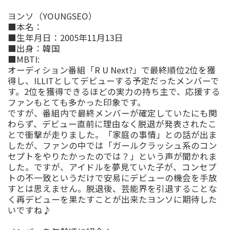
ヨンソ
（
YOUNGSEO
）
■
本名：
■
生年月日：
2005
年
11
月
13
日
■
出身：
韓国
■
MBTI:
オーディション
番組「
R U Next?
」で最終順位
2
位を獲
得し
、
ILLIT
としてデビューする予定だったメンバーで
す
。
2
位を獲得できるほどの実力の持ち主で、応援する
ファンもとても多かった印象です。
ですが、番組内で最終メンバーが確定していたにも関
わらず、デビュー直前に理由なく脱退が発表されたこ
とで衝撃が走りました。「家庭の事情」との話が出ま
したが、ファンの中では「ガールクラッシュ系のコン
セプトをやりたかったのでは？」という声が聞かれま
した。ですが、アイドルを夢見ていた子が、コンセプ
トの不一致というだけで安易にデビューの機会を手放
すとは思えません。脱退後、芸能界を引退することな
く再デビューを果たすことが出来たヨンソに期待した
いですね
♪