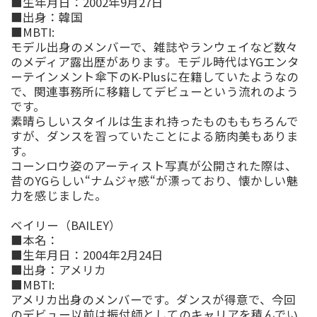
■
生年月日：
2002
年
9
月
27
日
■
出身：
韓国
■
MBTI:
モデル出身のメンバーで、雑誌やランウェイなど数々
のメディア露出歴があります。モデル時代は
YG
エンタ
ーテインメント傘下の
K-Plus
に在籍していたようなの
で、関連事務所に移籍してデビューという流れのよう
です。
素晴らしいスタイルは生まれ持ったものももちろんで
すが、ダンスを習っていたことによる筋肉美もありま
す。
コーンロウ姿のアーティスト写真が公開された際は、
昔の
YG
らしい
“
ナムジャ感
“
が漂っており、懐かしい魅
力を感じました。
ベイリー
（
BAILEY
）
■
本名：
■
生年月日：
2004
年
2
月
24
日
■
出身：
アメリカ
■
MBTI:
アメリカ
出身のメンバーです。ダンスが得意で、今回
のデビュー以前は振付師としてのキャリアを積んでい